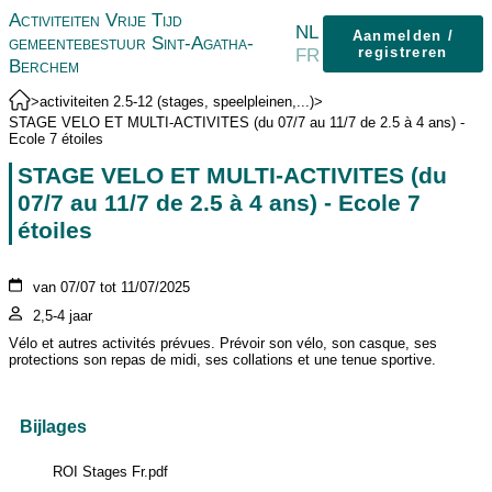
Activiteiten Vrije Tijd
NL
Aanmelden /
gemeentebestuur Sint-Agatha-
FR
registreren
Berchem
>
activiteiten 2.5-12 (stages, speelpleinen,...)
>
STAGE VELO ET MULTI-ACTIVITES (du 07/7 au 11/7 de 2.5 à 4 ans) -
Ecole 7 étoiles
STAGE VELO ET MULTI-ACTIVITES (du
07/7 au 11/7 de 2.5 à 4 ans) - Ecole 7
étoiles
van 07/07 tot 11/07/2025
2,5-4 jaar
Vélo et autres activités prévues. Prévoir son vélo, son casque, ses
protections son repas de midi, ses collations et une tenue sportive.
Bijlages
ROI Stages Fr.pdf