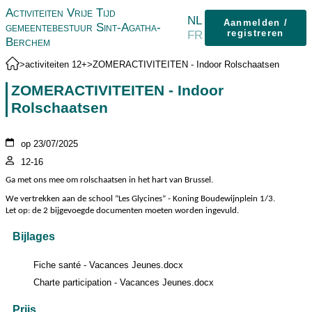
Activiteiten Vrije Tijd
NL
Aanmelden /
gemeentebestuur Sint-Agatha-
FR
registreren
Berchem
>
activiteiten 12+
>
ZOMERACTIVITEITEN - Indoor Rolschaatsen
ZOMERACTIVITEITEN - Indoor
Rolschaatsen
op 23/07/2025
12-16
Ga met ons mee om rolschaatsen in het hart van Brussel.
We vertrekken aan de school “Les Glycines” - Koning Boudewijnplein 1/3.
Let op: de 2 bijgevoegde documenten moeten worden ingevuld.
Bijlages
Fiche santé - Vacances Jeunes.docx
Charte participation - Vacances Jeunes.docx
Prijs