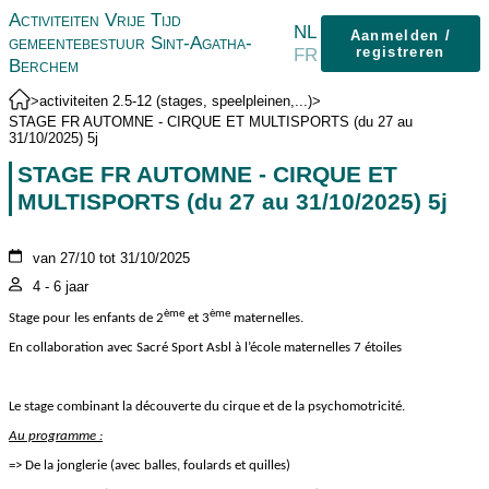
Activiteiten Vrije Tijd
NL
Aanmelden /
gemeentebestuur Sint-Agatha-
FR
registreren
Berchem
>
activiteiten 2.5-12 (stages, speelpleinen,...)
>
STAGE FR AUTOMNE - CIRQUE ET MULTISPORTS (du 27 au
31/10/2025) 5j
STAGE FR AUTOMNE - CIRQUE ET
MULTISPORTS (du 27 au 31/10/2025) 5j
van 27/10 tot 31/10/2025
4 - 6 jaar
ème
ème
Stage pour les enfants de 2
et 3
maternelles.
En collaboration avec Sacré Sport Asbl à l’école maternelles 7 étoiles
Le stage combinant la découverte du cirque et de la psychomotricité.
Au programme :
=> De la jonglerie (avec balles, foulards et quilles)