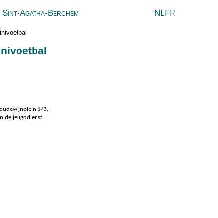
ur Sint-Agatha-Berchem
NL
FR
nivoetbal
nivoetbal
Boudewijnplein 1/3.
an de jeugddienst.