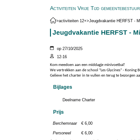
Activiteiten Vrije Tijd gemeentebestu
>
activiteiten 12+
>
Jeugdvakantie HERFST - Mi
Jeugdvakantie HERFST - Mi
op 27/10/2025
12-16
Kom meedoen aan een middagje minivoetbal!
We vertrekken aan de school “Les Glycines” - Koning 
Gelieve het charter in te vullen en terug te bezorgen a
Bijlages
Deelname Charter
Prijs
Berchemnaar
€ 6,00
Personeel
€ 6,00