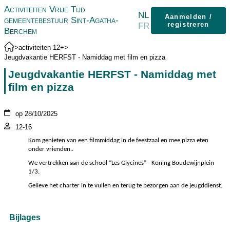
Activiteiten Vrije Tijd
NL
Aanmelden /
gemeentebestuur Sint-Agatha-
FR
registreren
Berchem
>
activiteiten 12+
>
Jeugdvakantie HERFST - Namiddag met film en pizza
Jeugdvakantie HERFST - Namiddag met
film en pizza
op 28/10/2025
12-16
Kom genieten van een filmmiddag in de feestzaal en mee pizza eten
onder vrienden..
We vertrekken aan de school “Les Glycines” - Koning Boudewijnplein
1/3.
Gelieve het charter in te vullen en terug te bezorgen aan de jeugddienst.
Bijlages